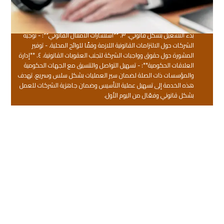
التراخيص**: - تحديد التراخيص المطلوبة لنشاط الشركة. - تقديم الدعم في
تحضير وإعداد المستندات للحصول على التراخيص المطلوبة من الجهات
المعنية. - متابعة إجراءات الحصول على التراخيص والتصاريح الضرورية لضمان
بدء التشغيل بشكل قانوني. ٣. **استشارات الامتثال القانوني**: - توجيه
الشركات حول الالتزامات القانونية اللازمة وفقًا للوائح المحلية. - توفير
المشورة حول حقوق وواجبات الشركة لتجنب العقوبات القانونية. ٤. **إدارة
العلاقات الحكومية**: - تسهيل التواصل والتنسيق مع الجهات الحكومية
والمؤسسات ذات الصلة لضمان سير العمليات بشكل سلس وسريع. تهدف
هذه الخدمة إلى تسهيل عملية التأسيس وضمان جاهزية الشركات للعمل
بشكل قانوني وفعّال من اليوم الأول.