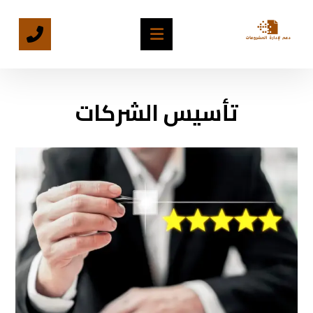
تأسيس الشركات
تأسيس الشركات واستخراج التراخيص
خدمة **تأسيس الشركات واستخراج التراخيص** التي تقدمها شركة دعم
لإدارة المشروعات تشمل توفير الدعم الشامل للشركات الناشئة والمستثمرين
الراغبين في تأسيس كيانات جديدة. تتضمن هذه الخدمة ما يلي: ١. **إجراءات
تأسيس الشركة**: - تقديم المشورة حول هيكل الشركة المناسب (مثل شركة
ذات مسؤولية محدودة، مؤسسة فردية، شركة مساهمة، إلخ). - تجهيز
المستندات المطلوبة للتسجيل وتوثيق العقود اللازمة. - المساعدة في
التسجيل الرسمي للشركة لدى الجهات الحكومية المختصة. ٢. **استخراج