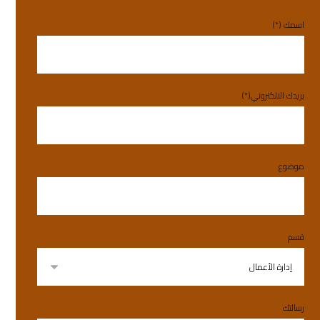
اسمك (*)
بريدك الالكتروني(*)
موضوع
قسم
رسالتك