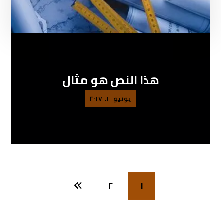
هذا النص هو مثال
يونيو ١٠, ٢٠١٧
٢
١