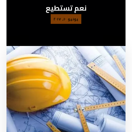
نعم تستطيع
يونيو ١٠, ٢٠١٧