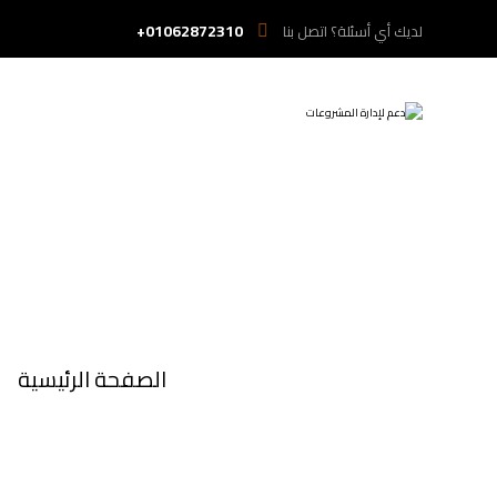
01062872310+
لديك أي أسئلة؟ اتصل بنا
الصفحة الرئيسية