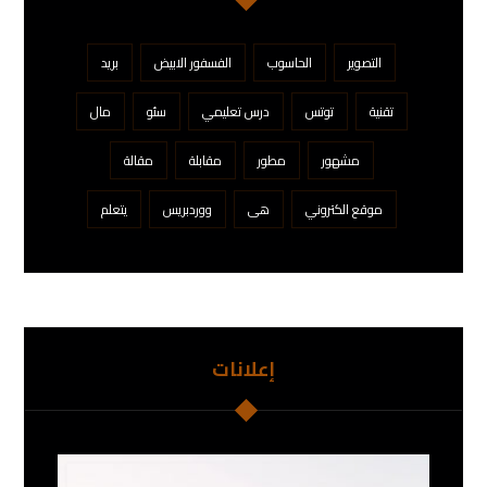
التصوير
الحاسوب
الفسفور الابيض
بريد
تقنية
توتس
درس تعليمي
سئو
مال
مشهور
مطور
مقابلة
مقالة
موقع الكتروني
هی
ووردبريس
يتعلم
إعلانات