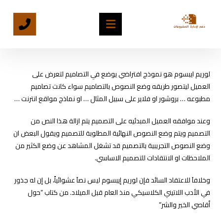
لوريم ايبسوم هو نموذج افتراضي يوضع في التصاميم لتعرض على
العميل ليتصور طريقه وضع النصوص بالتصاميم سواء كانت تصاميم
مطبوعه … بروشور او فلاير على سبيل المثال … او نماذج مواقع انترنت …
وعند موافقه العميل المبدئيه على التصميم يتم ازالة هذا النص من
التصميم ويتم وضع النصوص النهائية المطلوبة للتصميم ويقول البعض ان
وضع النصوص التجريبية بالتصميم قد تشغل المشاهد عن وضع الكثير من
الملاحظات او الانتقادات للتصميم الاساسي.
وخلافاَ للاعتقاد السائد فإن لوريم إيبسوم ليس نصاَ عشوائياً، بل إن له جذور
في الأدب اللاتيني الكلاسيكي منذ العام قبل الميلاد. من كتاب “حول
أقاصي الخير والشر”