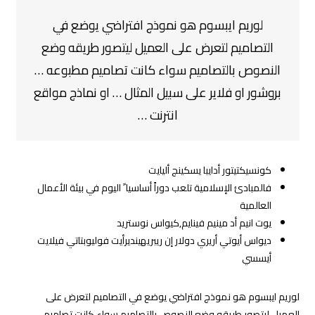
لوريم ايبسوم هو نموذج افتراضي يوضع في
التصاميم لتعرض على العميل ليتصور طريقه وضع
النصوص بالتصاميم سواء كانت تصاميم مطبوعه …
بروشور او فلاير على سبيل المثال … او نماذج مواقع
انترنت …
كونسيكتيتور أدايبا يسكينج أليايت
فالمبادئ الإسلامية تلعب دوراً أساسيا ً اليوم في بيئة الأعمال
العالمية
يوت انيم أد مينيم فينايم,كيواس نوستريد
ديواس أيوتي أريري دولار إن ريبريهينديرأيت فوليوبتاتي فيلايت
أيسسي
لوريم ايبسوم هو نموذج افتراضي يوضع في التصاميم لتعرض على
العميل ليتصور طريقه وضع النصوص بالتصاميم سواء كانت تصاميم