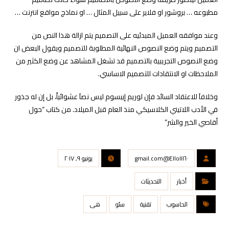
مطبوعه … بروشور او فلاير على سبيل المثال … او نماذج مواقع انترنت …
وعند موافقه العميل المبدئيه على التصميم يتم ازالة هذا النص من
التصميم ويتم وضع النصوص النهائية المطلوبة للتصميم ويقول البعض ان
وضع النصوص التجريبية بالتصميم قد تشغل المشاهد عن وضع الكثير من
الملاحظات او الانتقادات للتصميم الاساسي.
وخلافاَ للاعتقاد السائد فإن لوريم إيبسوم ليس نصاَ عشوائياً، بل إن له جذور
في الأدب اللاتيني الكلاسيكي منذ العام قبل الميلاد. من كتاب “حول
أقاصي الخير والشر”
Elloll١٦٠@gmail.com
يونيو ٩, ٢٠١٧
أخبار
التحديثات
الحاسوب
تقنية
سئو
هی