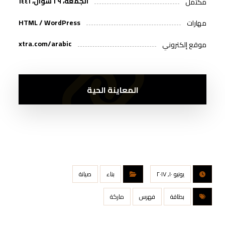
الجمعة، ٢٩ شوال، ١٤٤١
مكتمل
HTML / WordPress
مهارات
xtra.com/arabic
موقع إلكتروني
المعاينة الحية
يونيو ١٠, ٢٠١٧
بناء
صيانة
بطاقة
فهرس
ماركة